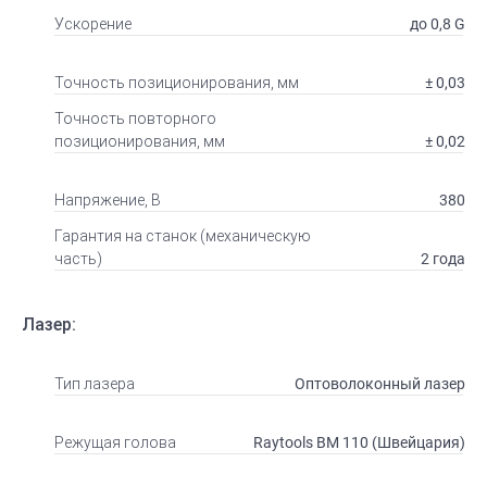
до 0,8 G
Ускорение
± 0,03
Точность позиционирования, мм
Точность повторного
± 0,02
позиционирования, мм
380
Напряжение, В
Гарантия на станок (механическую
2 года
часть)
Лазер:
Оптоволоконный лазер
Тип лазера
Raytools BM 110 (Швейцария)
Режущая голова