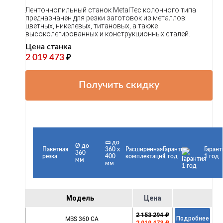
Ленточнопильный станок MetalTec колонного типа
предназначен для резки заготовок из металлов:
цветных, никелевых, титановых, а также
высоколегированных и конструкционных сталей.
Цена станка
2 019 473
₽
Получить скидку
▭ до
Ø до
Пакетная
360 х
Расширенная
Гарантия
Гарант
360
резка
400
комплектация
1 год
1 год
мм
мм
Модель
Цена
2 153 294 ₽
MBS 360 CА
Подробнее
2 019 473 ₽