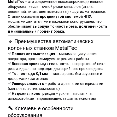
– это современное высокопроизводительное
MetalTec
а
оборудование для точной резки металлов (сталь,
алюминий, титан, цветные сплавы) и других материалов.
п
Станки оснащены
,
продвинутой системой ЧПУ
мощными двигателями и надежной конструкцией, что
и
обеспечивает
высокую точность реза, долговечность
.
и минимальный процент брака
с
Преимущества автоматических
е
🔹
колонных станков MetalTec
й
– минимизация участия
✅
Полная автоматизация
оператора, программируемые режимы работы
– непрерывный цикл
✅
Высокая производительность
резки, идеально подходит для серийного производства
– чистая резка без заусенцев и
✅
Точность до 0,1 мм
деформации заготовок
– работа с разными материалами
✅
Универсальность
(металл, пластик, композиты)
– усиленная станина,
✅
Надежная конструкция
износостойкие направляющие, защитные системы
Ключевые особенности
🔧
оборудования