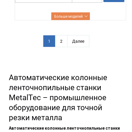
Больше моделей
П
1
2
Далее
а
г
и
Автоматические колонные
н
ленточнопильные станки
а
MetalTec – промышленное
ц
оборудование для точной
и
резки металла
я
з
Автоматические колонные ленточнопильные станки