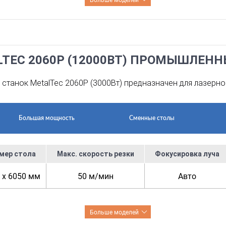
LTEC 2060P (12000ВТ) ПРОМЫШЛЕН
станок MetalTec 2060P (3000Вт) предназначен для лазерно
Большая мощность
Сменные столы
мер стола
Макс. скорость резки
Фокусировка луча
 x 6050 мм
50 м/мин
Авто
Больше моделей