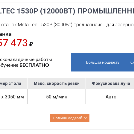
LTEC 1530P (12000ВТ) ПРОМЫШЛЕН
станок MetalTec 1530P (3000Вт) предназначен для лазерно
анка
57 473
₽
сконаладочные работы
Большая мощность
С
обучение
БЕСПЛАТНО
мер стола
Макс. скорость резки
Фокусировка луча
 x 3050 мм
50 м/мин
Авто
Больше моделей