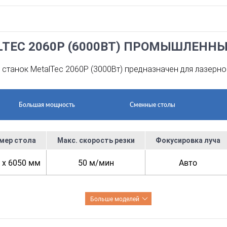
LTEC 2060P (6000ВТ) ПРОМЫШЛЕНН
станок MetalTec 2060P (3000Вт) предназначен для лазерно
Большая мощность
Сменные столы
мер стола
Макс. скорость резки
Фокусировка луча
 x 6050 мм
50 м/мин
Авто
Больше моделей