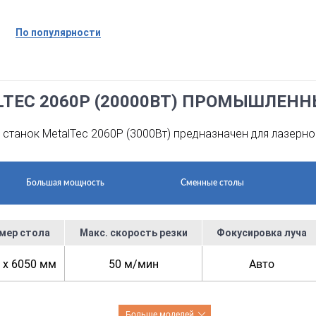
По популярности
LTEC 2060P (20000ВТ) ПРОМЫШЛЕН
станок MetalTec 2060P (3000Вт) предназначен для лазерно
Большая мощность
Сменные столы
мер стола
Макс. скорость резки
Фокусировка луча
 x 6050 мм
50 м/мин
Авто
Больше моделей