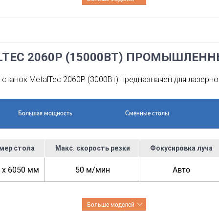
LTEC 2060P (15000ВТ) ПРОМЫШЛЕН
станок MetalTec 2060P (3000Вт) предназначен для лазерно
Большая мощность
Сменные столы
мер стола
Макс. скорость резки
Фокусировка луча
 x 6050 мм
50 м/мин
Авто
Больше моделей