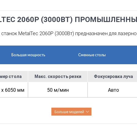
LTEC 2060P (3000ВТ) ПРОМЫШЛЕНН
станок MetalTec 2060P (3000Вт) предназначен для лазерно
Большая мощность
Сменные столы
мер стола
Макс. скорость резки
Фокусировка луча
 x 6050 мм
50 м/мин
Авто
Больше моделей