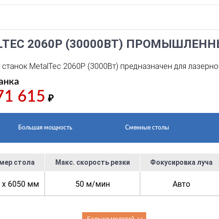
LTEC 2060P (30000ВТ) ПРОМЫШЛЕН
станок MetalTec 2060P (3000Вт) предназначен для лазерно
анка
71 615
₽
Большая мощность
Сменные столы
мер стола
Макс. скорость резки
Фокусировка луча
 x 6050 мм
50 м/мин
Авто
Больше моделей