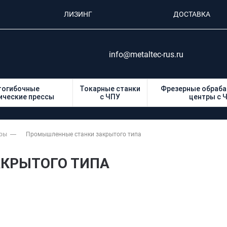
ЛИЗИНГ
ДОСТАВКА
info@metaltec-rus.ru
тогибочные
Токарные станки
Фрезерные обраб
ические прессы
с ЧПУ
центры с 
еры
Промышленные станки закрытого типа
КРЫТОГО ТИПА