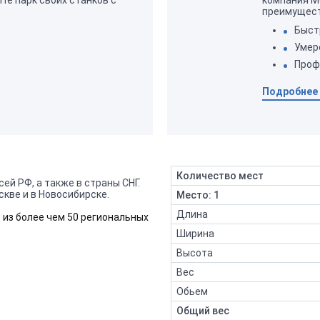
ите парк своих станков с
компания Me
преимущест
Быст
Умер
Проф
Подробнее
Количество мест
ей РФ, а также в страны СНГ.
кве и в Новосибирске.
Место: 1
Длина
 из более чем 50 региональных
Ширина
Высота
Вес
Обьем
Общий вес