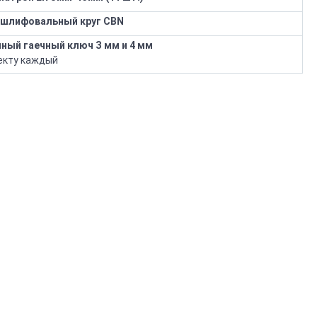
шлифовальный круг CBN
ный гаечный ключ З мм и 4 мм
екту каждый