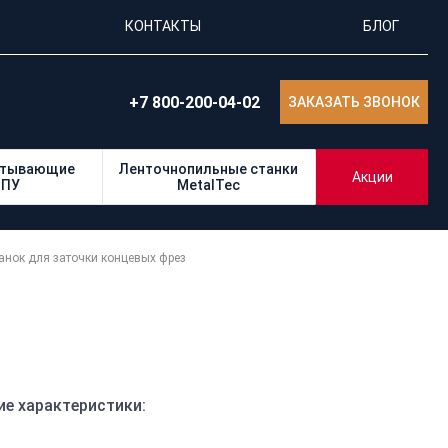
КОНТАКТЫ
БЛОГ
+7 800-200-04-02
ЗАКАЗАТЬ ЗВОНОК
атывающие
Ленточнопильные станки
Акции
ЧПУ
MetalTec
анок для заточки концевых фрез
ие характеристики: