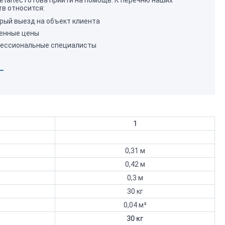
taltec готова прийти на помощь. К перечню наших
в относится:
рый выезд на объект клиента
енные цены
ессиональные специалисты
1
0,31 м
0,42 м
0,3 м
30 кг
0,04 м³
30 кг