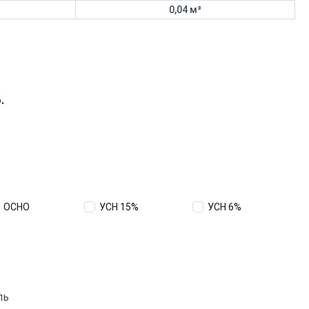
0,04 м³
.
ОСНО
УСН 15%
УСН 6%
ль