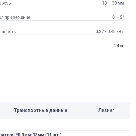
фрезы
13 — 30 мм
ол при вершине
0 — 5°
щность
0,22 / 0,45 кВт
с
24 кг
Транспортные данные
Лизинг
патрон ER Змм-13мм (11 шт.)