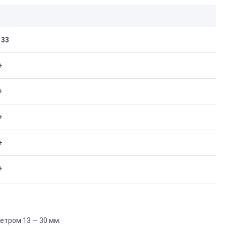
33
+
+
+
+
+
етром 13 — 30 мм.