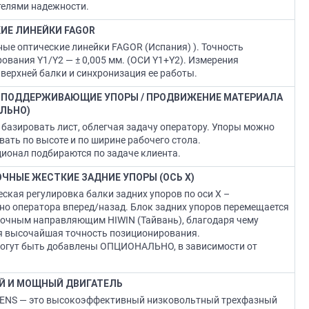
елями надежности.
ИЕ ЛИНЕЙКИ FAGOR
ые оптические линейки FAGOR (Испания) ). Точность
ования Y1/Y2 — ± 0,005 мм. (ОСИ Y1+Y2). Измерения
верхней балки и синхронизация ее работы.
 ПОДДЕРЖИВАЮЩИЕ УПОРЫ / ПРОДВИЖЕНИЕ МАТЕРИАЛА
ЛЬНО)
базировать лист, облегчая задачу оператору. Упоры можно
вать по высоте и по ширине рабочего стола.
ционал подбираются по задаче клиента.
ЧНЫЕ ЖЕСТКИЕ ЗАДНИЕ УПОРЫ (ОСЬ Х)
ская регулировка балки задних упоров по оси Х –
но оператора вперед/назад. Блок задних упоров перемещается
очным направляющим HIWIN (Тайвань), благодаря чему
я высочайшая точность позиционирования.
могут быть добавлены ОПЦИОНАЛЬНО, в зависимости от
 И МОЩНЫЙ ДВИГАТЕЛЬ
MENS — это высокоэффективный низковольтный трехфазный