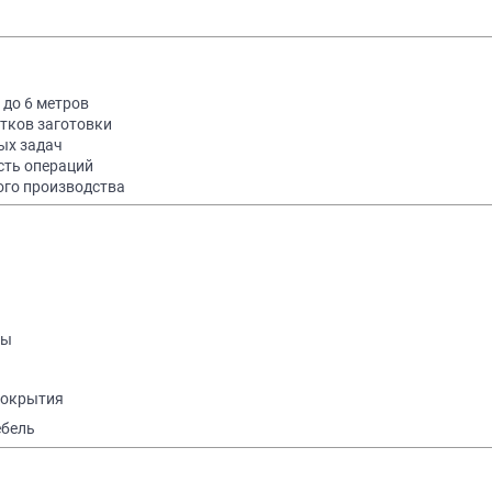
 до 6 метров
тков заготовки
ых задач
сть операций
ого производства
ты
покрытия
ебель