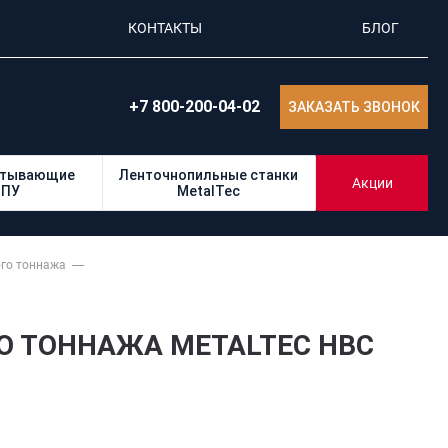
КОНТАКТЫ
БЛОГ
+7 800-200-04-02
ЗАКАЗАТЬ ЗВОНОК
атывающие
Ленточнопильные станки
Акции
ЧПУ
MetalTec
ого тоннажа
О ТОННАЖА METALTEC HBC