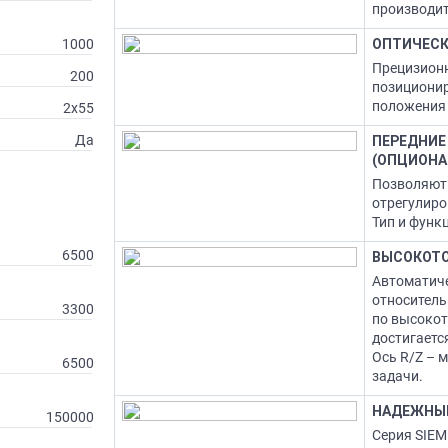
производит
1000
ОПТИЧЕСК
Прецизионн
200
позиционир
положения 
2х55
Да
ПЕРЕДНИЕ
(ОПЦИОНА
Позволяют 
отрегулиро
Тип и функ
6500
ВЫСОКОТО
Автоматиче
относитель
3300
по высокот
достигаетс
Ось R/Z – 
6500
задачи.
НАДЕЖНЫЙ
150000
Серия SIE