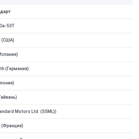
дарт
Da-53T
 (США)
Испания)
h (Германия)
пония)
Тайвань)
andard Motors Ltd. (SSML))
 (Франция)