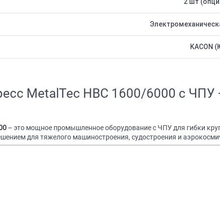
2 шт (опци
Электромеханическа
KACON (Ю
ресс MetalTec HBC 1600/6000 с ЧП
– это мощное промышленное оборудование с ЧПУ для гибки кру
00
решением для тяжелого машиностроения, судостроения и аэрокосми