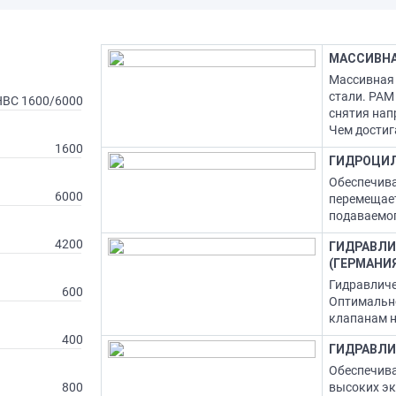
МАССИВНА
Массивная 
стали. РАМ
HBC 1600/6000
снятия нап
Чем достиг
1600
ГИДРОЦИ
Обеспечива
6000
перемещает
подаваемог
4200
ГИДРАВЛИ
(ГЕРМАНИ
Гидравличе
600
Оптимально
клапанам н
400
ГИДРАВЛИ
Обеспечива
800
высоких эк