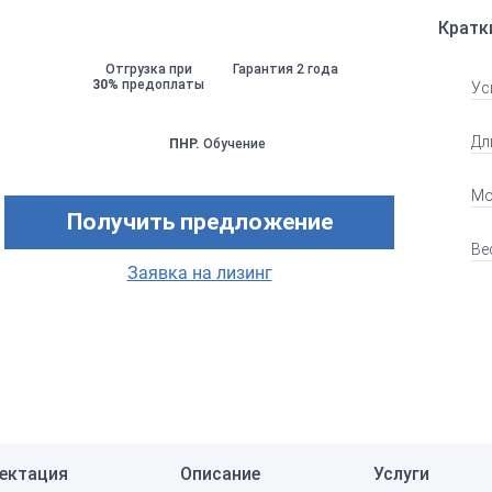
Кратк
Отгрузка при
Гарантия 2 года
30%
предоплаты
Ус
Дл
ПНР.
Обучение
Мо
Получить предложение
Ве
Заявка на лизинг
ектация
Описание
Услуги