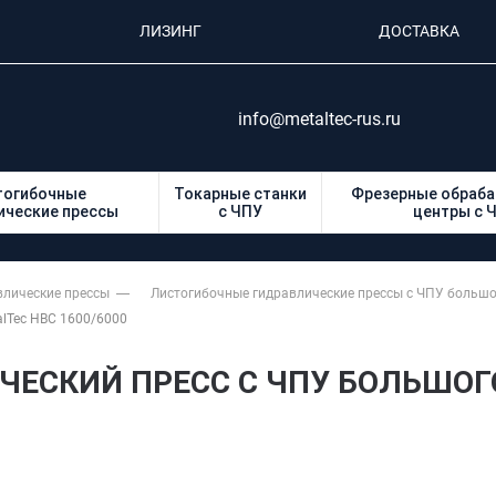
ЛИЗИНГ
ДОСТАВКА
info@metaltec-rus.ru
тогибочные
Токарные станки
Фрезерные обраб
ические прессы
с ЧПУ
центры с 
влические прессы
Листогибочные гидравлические прессы с ЧПУ больш
lTec HBC 1600/6000
ЕСКИЙ ПРЕСС С ЧПУ БОЛЬШОГ