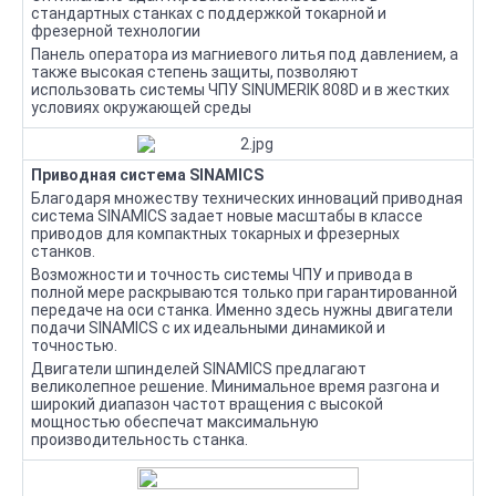
стандартных станках с поддержкой токарной и
фрезерной технологии
Панель оператора из магниевого литья под давлением, а
также высокая степень защиты, позволяют
использовать системы ЧПУ SINUMERIK 808D и в жестких
условиях окружающей среды
Приводная система SINAMICS
Благодаря множеству технических инноваций приводная
система SINAMICS задает новые масштабы в классе
приводов для компактных токарных и фрезерных
станков.
Возможности и точность системы ЧПУ и привода в
полной мере раскрываются только при гарантированной
передаче на оси станка. Именно здесь нужны двигатели
подачи SINAMICS с их идеальными динамикой и
точностью.
Двигатели шпинделей SINAMICS предлагают
великолепное решение. Минимальное время разгона и
широкий диапазон частот вращения c высокой
мощностью обеспечат максимальную
производительность станка.