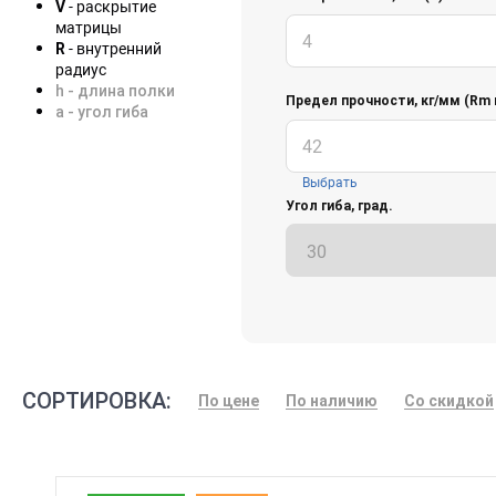
- раскрытие
V
матрицы
- внутренний
R
радиус
h - длина полки
Предел прочности, кг/мм (Rm 
a - угол гиба
Выбрать
Угол гиба, град.
СОРТИРОВКА:
По цене
По наличию
Со скидкой