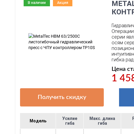
METAL
В наличии
Акция
КОНТ
Гидравлич
Операции 
серии явл
осям серв
позицион
интуитив
гибка рад
Цена ст
1 45
Получить скидку
Усилие
Макс. длина
Модель
гиба
гиба