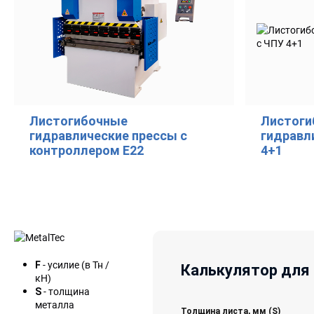
Листогибочные
Листоги
гидравлические прессы с
гидравл
контроллером E22
4+1
- усилие (в Тн /
F
Калькулятор для 
кН)
- толщина
S
металла
Толщина листа, мм (S)