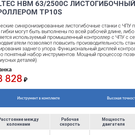
TEC HBM 63/2500C ЛИСТОГИБОЧНЫЙ
РОЛЛЕРОМ TP10S
еские синхронизированные листогибочные станки с ЧПУ п
гибки могут быть выполнены по всей рабочей длине, либ
яется используемый промышленный контроллер с ЧПУ с сер
одвигатели позволяют повысить производительность станк
ирования заднего упора. Функциональный дисплей контро
но понятный набор инструментов. Мощный процессор позво
иусных деталей).
анка
8 828
₽
Инструмент в комплекте
Высокая точнос
Расстояние между
Рабочая
Мощность
колоннами
скорость
двигателя