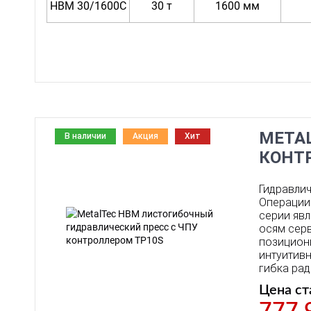
HBM 30/1600C
30 т
1600 мм
META
В наличии
Акция
Хит
КОНТ
Гидравлич
Операции 
серии явл
осям серв
позицион
интуитив
гибка рад
Цена ст