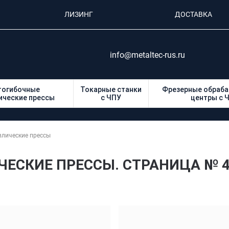
ЛИЗИНГ
ДОСТАВКА
info@metaltec-rus.ru
тогибочные
Токарные станки
Фрезерные обраб
ические прессы
с ЧПУ
центры с 
влические прессы
ЕСКИЕ ПРЕССЫ. СТРАНИЦА № 