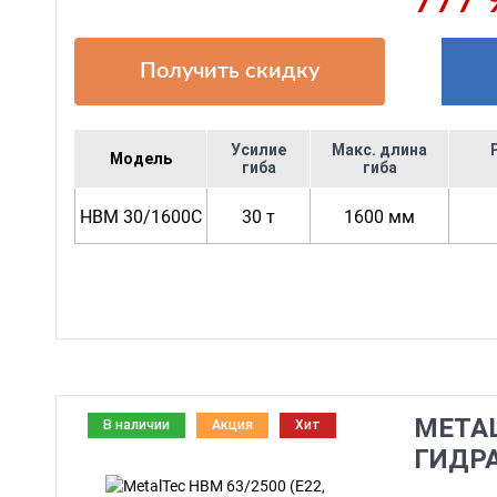
777 
Получить скидку
Усилие
Макс. длина
Модель
гиба
гиба
HBM 30/1600C
30 т
1600 мм
METAL
В наличии
Акция
Хит
ГИДР