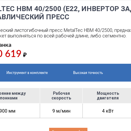
TEC HBM 40/2500 (Е22, ИНВЕРТОР 
АВЛИЧЕСКИЙ ПРЕСС
еский листогибочный пресс MetalTec HBM 40/2500, предна
ет выполняться по всей рабочей длине, либо сегментно.
анка
0 619
₽
Инструмент в комплекте
Высокая точность
ояние между
Рабочая
Мощность
лоннами
скорость
двигателя
900 мм
9 м/мин
4 кВт