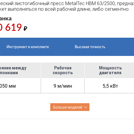
еский листогибочный пресс MetalTec HBM 63/2500, предна
ет выполняться по всей рабочей длине, либо сегментно.
анка
0 619
₽
Инструмент в комплекте
Высокая точность
ояние между
Рабочая
Мощность
лоннами
скорость
двигателя
050 мм
9 м/мин
5,5 кВт
Больше моделей