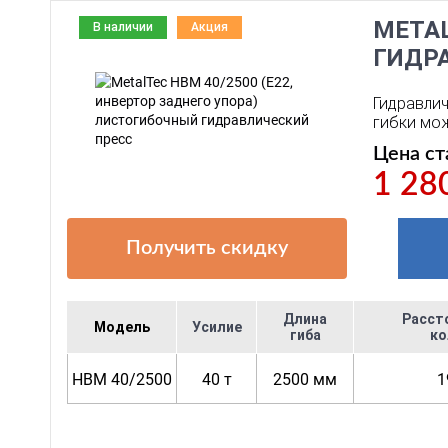
METAL
В наличии
Акция
ГИДР
Гидравлич
гибки мож
Цена ст
1 28
Получить скидку
Длина
Расст
Модель
Усилие
гиба
ко
HBM 40/2500
40 т
2500 мм
1