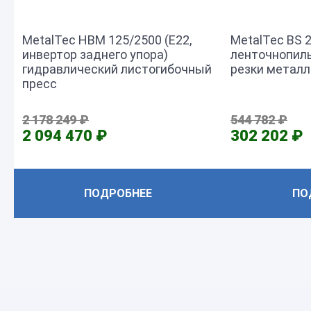
MetalTec HBM 125/2500 (Е22,
MetalTec BS 
инвертор заднего упора)
ленточнопил
гидравлический листогибочный
резки металл
пресс
2 178 249 ₽
544 782 ₽
2 094 470 ₽
302 202 ₽
ПОДРОБНЕЕ
ПО