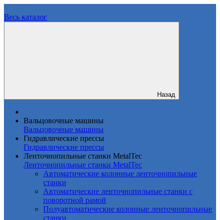
Весь каталог
Назад
Вальцовочные машины
Вальцовочные машины
Гидравлические прессы
Гидравлические прессы
Ленточнопильные станки MetalTec
Ленточнопильные станки MetalTec
Автоматические колонные ленточнопильные
станки
Автоматические ленточнопильные станки с
поворотной рамой
Полуавтоматические колонные ленточнопильные
станки