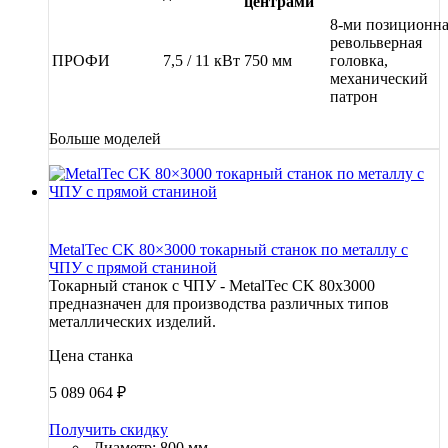
центрами
8-ми позиционн
револьверная
ПРОФИ
7,5 / 11 кВт
750 мм
головка,
механический
патрон
Больше моделей
MetalTec CK 80×3000 токарный станок по металлу c
ЧПУ с прямой станиной
Токарный станок с ЧПУ - MetalTec CK 80x3000
предназначен для производства различных типов
металлических изделий.
Цена станка
5 089 064
₽
Получить скидку
Диаметр: 800 мм