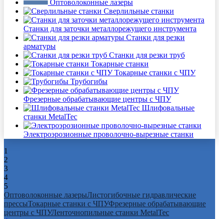
Оптоволоконные лазеры
Сверлильные станки
Станки для заточки металлорежущего инструмента
Станки для резки
арматуры
Станки для резки труб
Токарные станки
Токарные станки с ЧПУ
Трубогибы
Фрезерные обрабатывающие центры с ЧПУ
Шлифовальные
станки MetalTec
Электроэрозионные проволочно-вырезные станки
1
2
3
4
5
Оптоволоконные лазеры
Листогибочные гидравлические
прессы
Токарные станки с ЧПУ
Фрезерные обрабатывающие
центры с ЧПУ
Ленточнопильные станки MetalTec