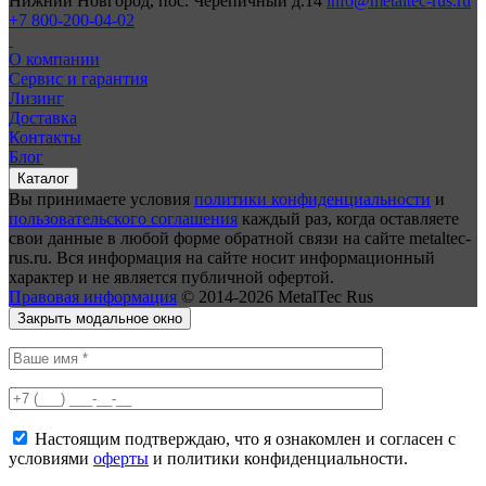
Нижний Новгород, пос. Черепичный д.14
info@metaltec-rus.ru
+7 800-200-04-02
О компании
Сервис и гарантия
Лизинг
Доставка
Контакты
Блог
Каталог
Вы принимаете условия
политики конфиденциальности
и
пользовательского соглашения
каждый раз, когда оставляете
свои данные в любой форме обратной связи на сайте metaltec-
rus.ru.
Вся информация на сайте носит информационный
характер и не является публичной офертой.
Правовая информация
© 2014-2026 MetalTec Rus
Закрыть модальное окно
Настоящим подтверждаю, что я ознакомлен и согласен с
условиями
оферты
и политики конфиденциальности.