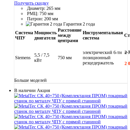
Получить скидку
Диаметр: 265 мм
РМЦ: 750 мм
Патрон: 200 мм
Гарантия 2 года
Расстояние
Система
Мощность
Инструментальная
между
Ст
ЧПУ
двигателя
система
центрами
электрический 6-ти
2 
5,5 / 7,5
Siemens
750 мм
позиционный
кВт
резцедержатель
2 
Больше моделей
В наличии
Акция