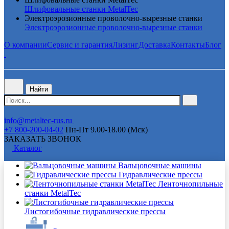
Шлифовальные станки MetalTec
Электроэрозионные проволочно-вырезные станки
Электроэрозионные проволочно-вырезные станки
О компании
Сервис и гарантия
Лизинг
Доставка
Контакты
Блог
Найти
info@metaltec-rus.ru
+7 800-200-04-02
Пн-Пт 9.00-18.00 (Мск)
ЗАКАЗАТЬ ЗВОНОК
Каталог
Вальцовочные машины
Гидравлические прессы
Ленточнопильные
станки MetalTec
Листогибочные гидравлические прессы