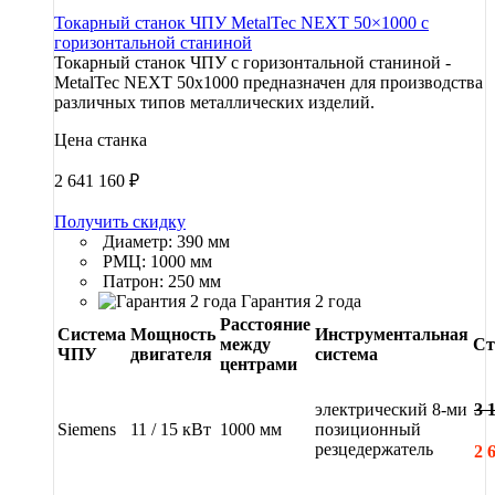
Токарный станок ЧПУ MetalTec NEXT 50×1000 с
горизонтальной станиной
Токарный станок ЧПУ с горизонтальной станиной -
MetalTec NEXT 50x1000 предназначен для производства
различных типов металлических изделий.
Цена станка
2 641 160
₽
Получить скидку
Диаметр: 390 мм
РМЦ: 1000 мм
Патрон: 250 мм
Гарантия 2 года
Расстояние
Система
Мощность
Инструментальная
между
Ст
ЧПУ
двигателя
система
центрами
электрический 8-ми
3 
Siemens
11 / 15 кВт
1000 мм
позиционный
резцедержатель
2 