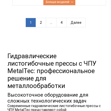
Больше моделей
П
1
2
…
4
Далее
а
г
и
н
Гидравлические
а
листогибочные прессы с ЧПУ
ц
MetalTec: профессиональное
и
решение для
я
металлообработки
з
Высокоточное оборудование для
а
сложных технологических задач
п
Современные гидравлические листогибочные прессы с
и
ЧПУ MetalTec представляют собой