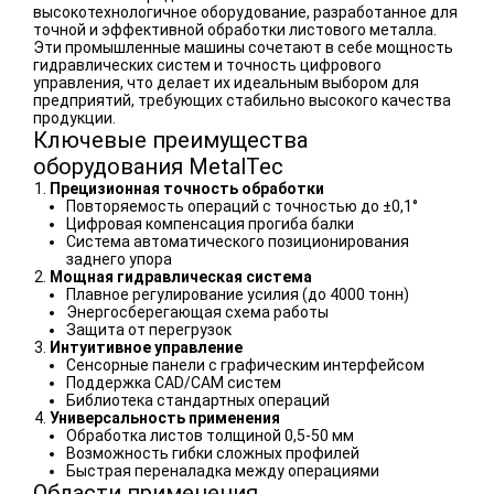
высокотехнологичное оборудование, разработанное для
с
точной и эффективной обработки листового металла.
Эти промышленные машины сочетают в себе мощность
е
гидравлических систем и точность цифрового
управления, что делает их идеальным выбором для
й
предприятий, требующих стабильно высокого качества
продукции.
Ключевые преимущества
оборудования MetalTec
Прецизионная точность обработки
Повторяемость операций с точностью до ±0,1°
Цифровая компенсация прогиба балки
Система автоматического позиционирования
заднего упора
Мощная гидравлическая система
Плавное регулирование усилия (до 4000 тонн)
Энергосберегающая схема работы
Защита от перегрузок
Интуитивное управление
Сенсорные панели с графическим интерфейсом
Поддержка CAD/CAM систем
Библиотека стандартных операций
Универсальность применения
Обработка листов толщиной 0,5-50 мм
Возможность гибки сложных профилей
Быстрая переналадка между операциями
Области применения