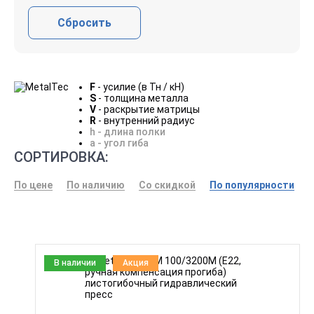
Сбросить
F
- усилие (в Тн / кН)
S
- толщина металла
V
- раскрытие матрицы
R
- внутренний радиус
h - длина полки
a - угол гиба
СОРТИРОВКА:
По цене
По наличию
Со скидкой
По популярности
В наличии
Акция