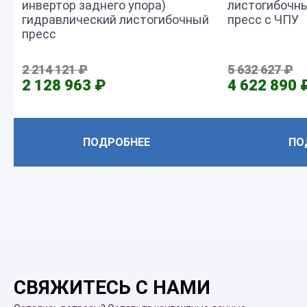
инвертор заднего упора)
листогибочн
гидравлический листогибочный
пресс с ЧПУ
пресс
2 214 121 ₽
5 632 627 ₽
2 128 963 ₽
4 622 890 
ПОДРОБНЕЕ
ПО
СВЯЖИТЕСЬ С НАМИ