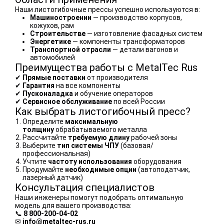
Наши листогибочные прессы успешно используются в:
Машиностроении
— производство корпусов,
кожухов, рам
Строительстве
— изготовление фасадных систем
Энергетике
— компоненты трансформаторов
Транспортной отрасли
— детали вагонов и
автомобилей
Преимущества работы с MetalTec Rus
✔
Прямые поставки
от производителя
✔
Гарантия
на все компоненты
✔
Пусконаладка
и обучение операторов
✔
Сервисное обслуживание
по всей России
Как выбрать листогибочный пресс?
Определите
максимальную
толщину
обрабатываемого металла
Рассчитайте
требуемую длину
рабочей зоны
Выберите
тип системы ЧПУ
(базовая/
профессиональная)
Учтите
частоту использования
оборудования
Продумайте
необходимые опции
(автоподатчик,
лазерный датчик)
Консультация специалистов
Наши инженеры помогут подобрать оптимальную
модель для вашего производства:
📞
8 800-200-04-02
✉
info@metaltec-rus.ru